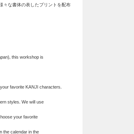
様々な書体の表したプリントを配布
Japan
),
this workshop is
your favorite KANJI characters.
dern styles. We will use
choose your favorite
n the calendar in the