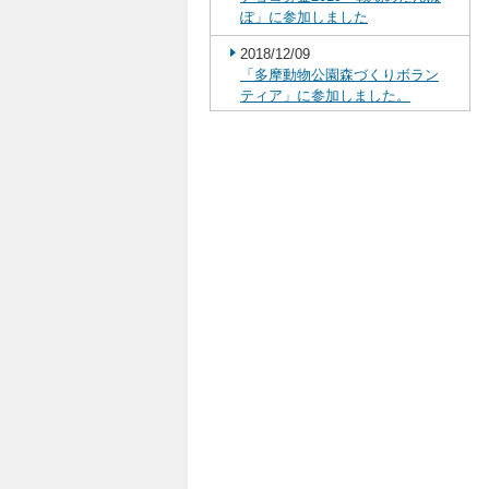
ぽ」に参加しました
2018/12/09
「多摩動物公園森づくりボラン
ティア」に参加しました。
2018/11/30
東京都立南大沢学園から生徒さ
んを受け入れてインターンシッ
プを実施致しました。
2018/10/24
オーエム通商主催・第1回学校コ
ンサートを開催しました。
2018/10/24
迅速な復旧対応に対しKDDI様か
ら感謝状をいただきました
2018/10/19
八王子特別支援学校から生徒さ
んを受け入れてインターンシッ
プを実施致しました。
2018/10/08