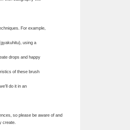
techniques. For example
,
(
gyakuhitu
),
using a
reate drops and happy
ristics of these brush
 we
’
ll do it in an
rences
,
so please be aware of and
 create.