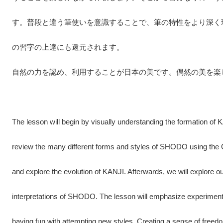
す。普段と違う筆使いを意識することで、筆の特性をより深く
の習字の上達にも還元されます。
自然の力を認め、利用することが日本の美です。偶然の美を楽
The lesson will begin by visually understanding the formation of
review the many different forms and styles of SHODO using the
and explore the evolution of KANJI. Afterwards
,
we will explore o
interpretations of SHODO. The lesson will emphasize experiment
having fun with attempting new styles. Creating a sense of freedom