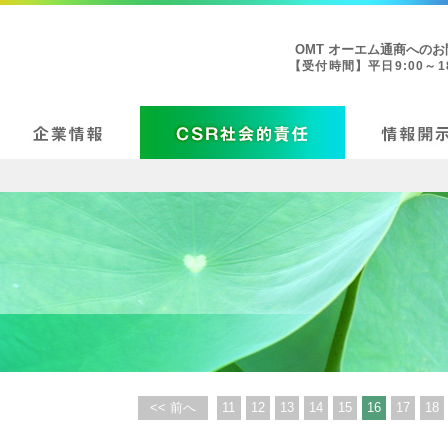
OMT オーエム通商への
【受付時間】平日9:00～18
<< 前へ
11
12
13
14
15
16
17
18