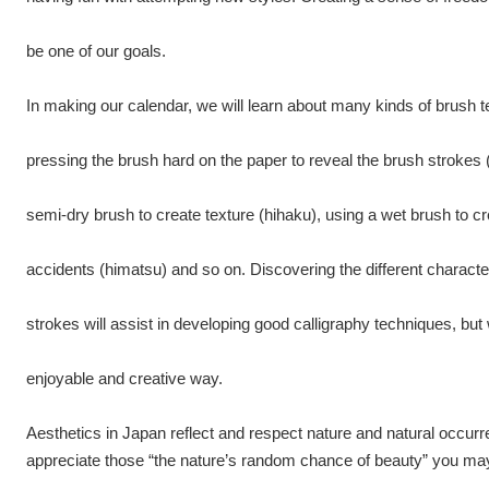
be one of our goals.
In making our calendar
,
we will learn about many kinds of brush 
pressing the brush hard on the paper to reveal the brush strokes
semi-dry brush to create texture
(
hihaku
),
using a wet brush to c
accidents
(
himatsu
)
and so on. Discovering the different characte
strokes will assist in developing good calligraphy techniques
,
but
enjoyable and creative way.
Aesthetics in Japan reflect and respect nature and natural occur
appreciate those
“
the nature
’
s random chance of beauty
”
you may