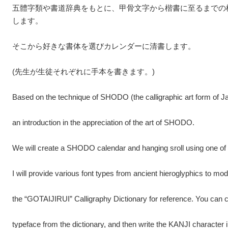
五體字類や書道辞典をもとに、甲骨文字から楷書に至るまでの
します。
そこから好きな書体を選びカレンダーに清書します。
(先生が生徒それぞれに手本を書きます。)
Based on the technique of SHODO
(
the calligraphic art form of 
an introduction in the appreciation of the art of SHODO.
We will create a SHODO calendar and hanging sroll using one of 
I will provide various font types from ancient hieroglyphics to mo
the
“
GOTAIJIRUI
”
Calligraphy Dictionary for reference. You can 
typeface from the dictionary
,
and then write the KANJI character i