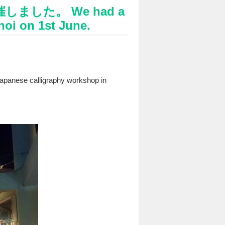
した。 We had a
oi on 1st June.
panese calligraphy workshop in