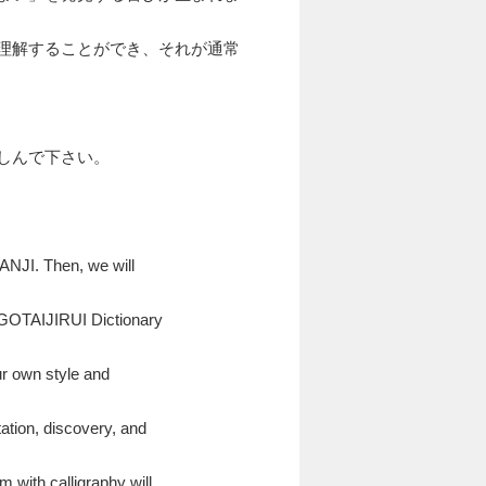
理解することができ、それが通常
しんで下さい。
 KANJI. Then
,
we will
 GOTAIJIRUI Dictionary
ur own style and
ation
,
discovery
,
and
 with calligraphy will