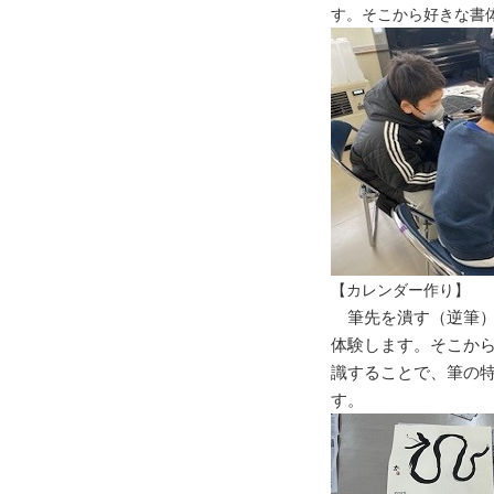
す。そこから好きな書
2025/08/12
熊野神社夏祭り「熊野神社祭
礼」に参加いたしました。
2025/06/19
2025八王子環境フェスティバル
に出展しました。
2025/04/01
かわごえこどもまつり『ミニか
わごえ』に参加しました。
2025/03/07
【カレンダー作り】
「万博の柱に名を刻む！プロジ
筆先を潰す（逆筆）
ェクト」に参加しました。
体験します。そこか
2025/02/14
識することで、筆の
「八王子夢街道駅伝ボランティ
ア」に参加しました。
す。
2025/01/30
今年も盛岡市立仁王小学校で
CSR書道教室を実施しました。