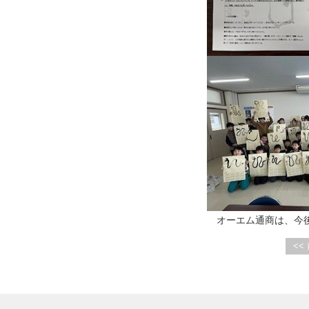
2024/06/19
2024八王子環境フェスティバル
に出展しました。
2024/02/14
八王子夢街道駅伝2024に参加い
たしました。
2024/01/25
八王子西特別支援学校の工場見
学を行いました。
2023/12/23
岩手県盛岡市立仁王小学校で
CSR書道教室を実施しました。
2023/12/22
オーエム通商は、今後
CSR活動の一環として除雪機を
寄贈いたしました。
<<
2023/12/15
チョコ募金2024に参加しまし
た。