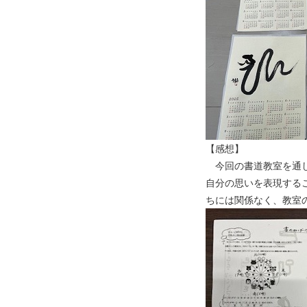
2025/01/30
第38回障害者文化展「感じたま
まに伝えたい」
2024/12/20
チョコ募金2025に参加しまし
た。
2024/11/19
明石公園清掃ボランティアに参
加しました。
【感想】
2024/10/22
今回の書道教室を通し
今年も定期避難訓練を実施しま
自分の思いを表現する
した。
ちには関係なく、教室
2024/10/08
珠洲市（すずし）の銭湯「海浜
あみだ湯」さんに高圧洗浄機を
寄贈いたしました。
2024/08/16
熊野神社夏祭り「熊野神社祭
礼」に参加いたしました。