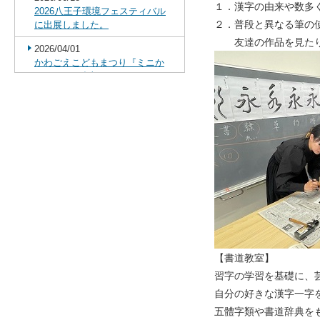
１．漢字の由来や数多
2026八王子環境フェスティバル
２．普段と異なる筆の
に出展しました。
友達の作品を見たり
2026/04/01
かわごえこどもまつり『ミニか
わごえ』に参加いたしました。
2026/02/10
八王子西特別支援学校の進路見
学を実施しました。
2026/01/28
今年も盛岡市でＣＳＲ書道教室
を実施しました。
2025/12/19
チョコ募金２０２６に参加しま
した。
2025/12/08
【書道教室】
明石公園清掃ボランティアに参
習字の学習を基礎に、
加しました。
自分の好きな漢字一字
2025/09/30
五體字類や書道辞典を
定期避難訓練を実施しました。