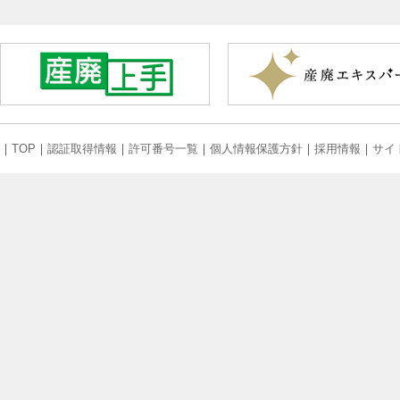
2023/10/05
小津、恩方工場で定期避難訓練
を実施しました。
2023/08/17
熊野神社夏祭り「熊野神社祭
礼」に参加いたしました。
2023/06/05
｜
TOP
｜
認証取得情報
｜
許可番号一覧
｜
個人情報保護方針
｜
採用情報
｜
サイ
2023八王子環境フェスティバル
に出展しました。
2023/06/02
八王子西特別支援学校から生徒
さんを受け入れてインターンシ
ップを実施致しました。
2023/05/25
公益社団法人全国産業資源循環
連合会より地方優良事業所表彰
を受賞いたしました。
2023/02/12
[八王子夢街道駅伝ボランティ
ア」に参加しました。