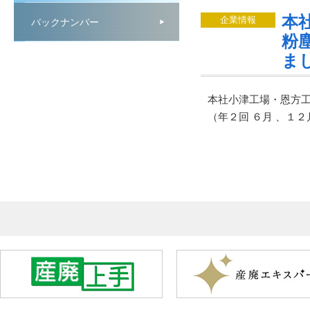
本
企業情報
バックナンバー
粉
ま
本社小津工場・恩方工
（年２回 ６月 、１